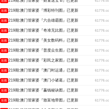
219期:澳门管家婆『财童送宝 B』已更新
61776.cc
彩图
219期:澳门管家婆『博彩特刊图』已更新
61776.cc
彩图
219期:澳门管家婆『六合雄霸图』已更新
61776.cc
彩图
219期:澳门管家婆『奇准无比图』已更新
61776.cc
彩图
219期:澳门管家婆『美女数码料』已更新
61776.cc
彩图
219期:澳门管家婆『普度众生图』已更新
61776.cc
彩图
219期:澳门管家婆『彩民之家图』已更新
61776.cc
彩图
219期:澳门管家婆『澳门时运通』已更新
61776.cc
彩图
219期:澳门管家婆『澳门小诸葛』已更新
61776.cc
彩图
219期:澳门管家婆『赢钱秘诀图』已更新
61776.cc
彩图
219期:澳门管家婆『致富地带图』已更新
61776.cc
彩图