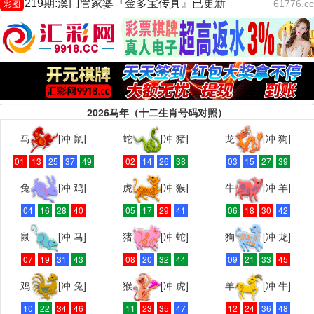
219期:澳门管家婆『金多宝传真』已更新
61776.cc
彩图