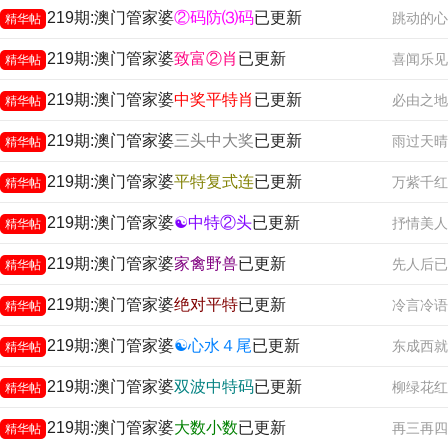
219期:澳门管家婆
②码防⑶码
已更新
跳动的心
精华帖
219期:澳门管家婆
致富②肖
已更新
喜闻乐见
精华帖
219期:澳门管家婆
中奖平特肖
已更新
必由之地
精华帖
219期:澳门管家婆
三头中大奖
已更新
雨过天晴
精华帖
219期:澳门管家婆
平特复式连
已更新
万紫千红
精华帖
219期:澳门管家婆
☯中特②头
已更新
抒情美人
精华帖
219期:澳门管家婆
家禽野兽
已更新
先人后已
精华帖
219期:澳门管家婆
绝对平特
已更新
冷言冷语
精华帖
219期:澳门管家婆
☯心水４尾
已更新
东成西就
精华帖
219期:澳门管家婆
双波中特码
已更新
柳绿花红
精华帖
219期:澳门管家婆
大数小数
已更新
再三再四
精华帖