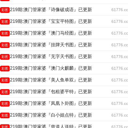
219期:澳门管家婆『诗像破成语』已更新
61776.cc
彩图
219期:澳门管家婆『宝宝平特图』已更新
61776.cc
彩图
219期:澳门管家婆『澳门马经图』已更新
61776.cc
彩图
219期:澳门管家婆『挂牌天书图』已更新
61776.cc
彩图
219期:澳门管家婆『无字天书图』已更新
61776.cc
彩图
219期:澳门管家婆『澳门火麒麟』已更新
61776.cc
彩图
219期:澳门管家婆『美人鱼单双』已更新
61776.cc
彩图
219期:澳门管家婆『包租婆平特』已更新
61776.cc
彩图
219期:澳门管家婆『凤凰卜卦图』已更新
61776.cc
彩图
219期:澳门管家婆『白小姐点特』已更新
61776.cc
彩图
219期:澳门管家婆『曾道人送特』已更新
61776.cc
彩图