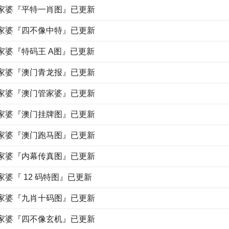
管家婆『平特一肖图』已更新
管家婆『四不像中特』已更新
管家婆『特码王 A图』已更新
管家婆『澳门青龙报』已更新
管家婆『澳门管家婆』已更新
管家婆『澳门挂牌图』已更新
管家婆『澳门跑马图』已更新
管家婆『内幕传真图』已更新
管家婆『 12 码特图』已更新
管家婆『九肖十码图』已更新
管家婆『四不像玄机』已更新