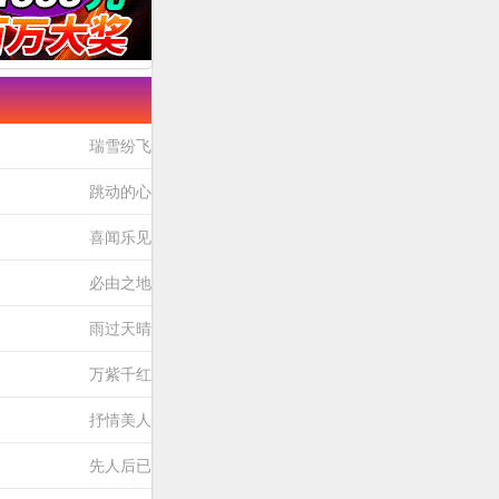
瑞雪纷飞
跳动的心
喜闻乐见
必由之地
雨过天晴
万紫千红
抒情美人
先人后已