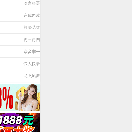
冷言冷语
东成西就
柳绿花红
再三再四
众多非一
快人快语
龙飞凤舞