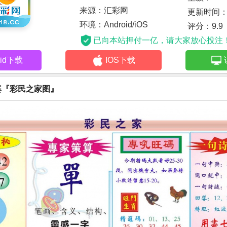
来源：汇彩网
更新时间：20
环境：Android/iOS
评分：9.9
已向本站押付一亿，请大家放心投注
oid下载
IOS下载
家婆『彩民之家图』