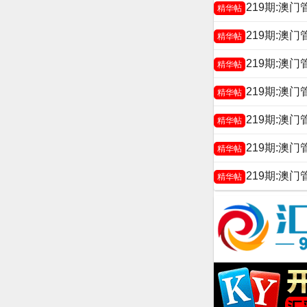
219期:澳门
精华帖
219期:澳门
精华帖
219期:澳门
精华帖
219期:澳门
精华帖
219期:澳门
精华帖
219期:澳门
精华帖
219期:澳门
精华帖