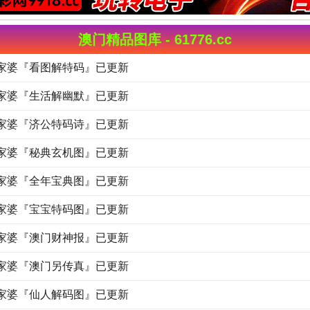
澳门精品图库 - 61776.cc
管家婆『看图解特码』已更新
管家婆『生活解幽默』已更新
管家婆『济公特码诗』已更新
管家婆『秘典玄机图』已更新
管家婆『全年宝典图』已更新
管家婆『宝宝特码图』已更新
管家婆『澳门财神报』已更新
管家婆『澳门另传真』已更新
管家婆『仙人解码图』已更新