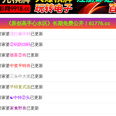
《原创高手心水区》长期免费公开！61776.cc
管家婆
③行爆中特
已更新
管家婆
②码防⑶码
已更新
管家婆
致富②肖
已更新
管家婆
中奖平特肖
已更新
管家婆
三头中大奖
已更新
管家婆
平特复式连
已更新
管家婆
☯中特②头
已更新
管家婆
家禽野兽
已更新