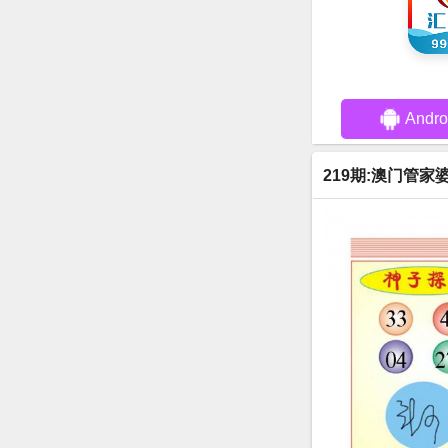
Andr
219期:澳门管