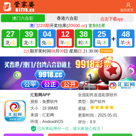
返回首页
汇彩网APP
全国彩民首选彩票软件
授权：免费软件
类型：国产软件
大小：19.99MB
星级：
来源：汇彩网
更新时间：2025.05.01
环境：Android/iOS
评分：9.9
已向本站押付一亿，请大家放心投注！