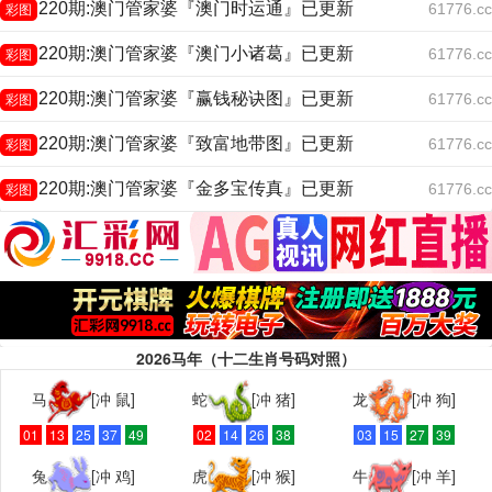
220期:澳门管家婆『澳门时运通』已更新
61776.cc
彩图
220期:澳门管家婆『澳门小诸葛』已更新
61776.cc
彩图
220期:澳门管家婆『赢钱秘诀图』已更新
61776.cc
彩图
220期:澳门管家婆『致富地带图』已更新
61776.cc
彩图
220期:澳门管家婆『金多宝传真』已更新
61776.cc
彩图