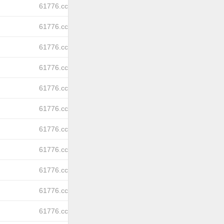
61776.cc
61776.cc
61776.cc
61776.cc
61776.cc
61776.cc
61776.cc
61776.cc
61776.cc
61776.cc
61776.cc