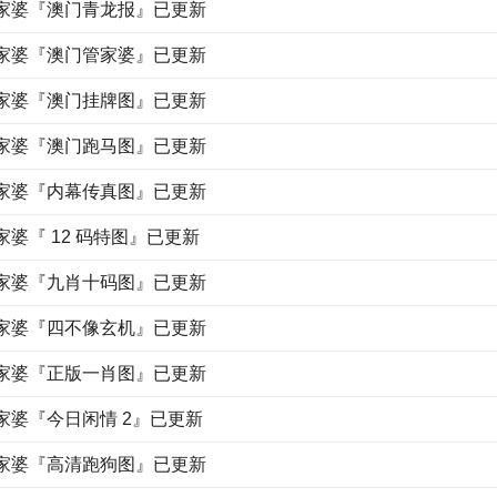
管家婆『澳门青龙报』已更新
管家婆『澳门管家婆』已更新
管家婆『澳门挂牌图』已更新
管家婆『澳门跑马图』已更新
管家婆『内幕传真图』已更新
管家婆『 12 码特图』已更新
管家婆『九肖十码图』已更新
管家婆『四不像玄机』已更新
管家婆『正版一肖图』已更新
管家婆『今日闲情 2』已更新
管家婆『高清跑狗图』已更新