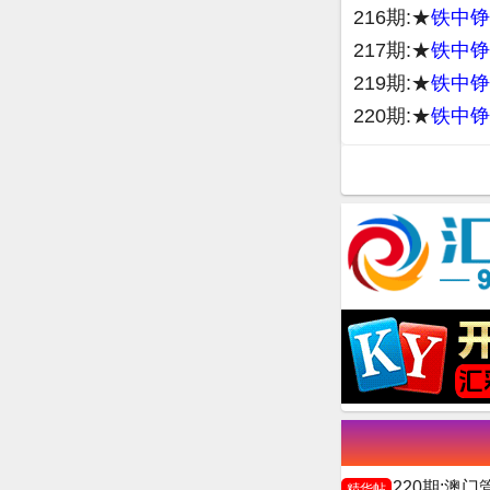
216期:★
铁中铮
217期:★
铁中铮
219期:★
铁中铮
220期:★
铁中铮
220期:澳门
精华帖