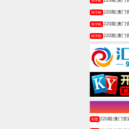
220期:澳门
精华帖
220期:澳门
精华帖
220期:澳门
精华帖
220期:澳门
精华帖
220期:澳门
彩图