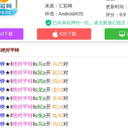
来源：汇彩网
更新时间：20
环境：Android/iOS
评分：9.9
已向本站押付一亿，请大家放心投注
oid下载
IOS下载
婆
绝对平特
铮
★‖
绝对平特
‖≤
马
≥开
:马25
对
铮
★‖
绝对平特
‖≤
鼠
≥开
:鼠31
对
铮
★‖
绝对平特
‖≤
鸡
≥开
:鸡10
对
铮
★‖
绝对平特
‖≤
龙
≥开
:龙03
对
铮
★‖
绝对平特
‖≤
羊
≥开
:羊48
对
铮
★‖
绝对平特
‖≤
蛇
≥开
:蛇14
对
铮
★‖
绝对平特
‖≤
兔
≥开
:兔40
对
铮
★‖
绝对平特
‖≤
马
≥开
:马01
对