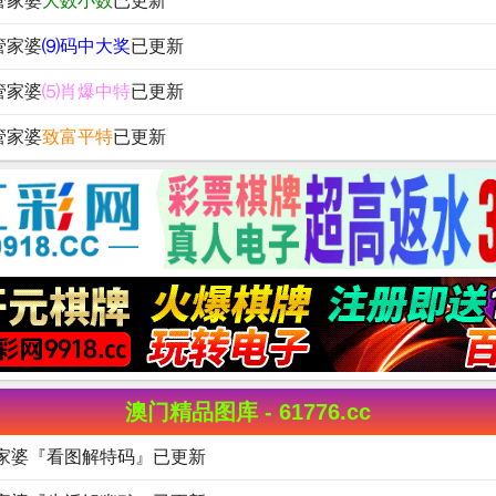
管家婆
大数小数
已更新
管家婆
⑼码中大奖
已更新
管家婆
⑸肖爆中特
已更新
管家婆
致富平特
已更新
澳门精品图库 - 61776.cc
管家婆『看图解特码』已更新