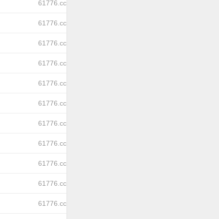
61776.cc
61776.cc
61776.cc
61776.cc
61776.cc
61776.cc
61776.cc
61776.cc
61776.cc
61776.cc
61776.cc