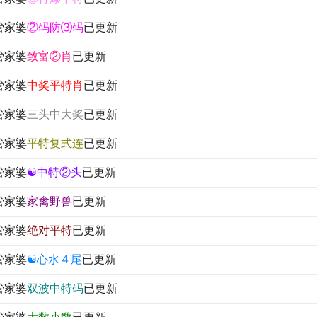
管家婆
②码防⑶码
已更新
管家婆
致富②肖
已更新
管家婆
中奖平特肖
已更新
管家婆
三头中大奖
已更新
管家婆
平特复式连
已更新
管家婆
☯中特②头
已更新
管家婆
家禽野兽
已更新
管家婆
绝对平特
已更新
管家婆
☯心水４尾
已更新
管家婆
双波中特码
已更新