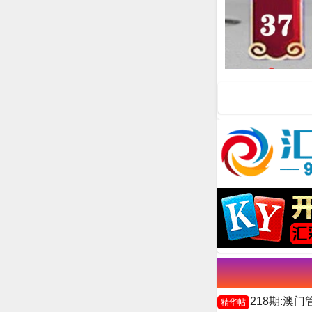
218期:澳门
精华帖