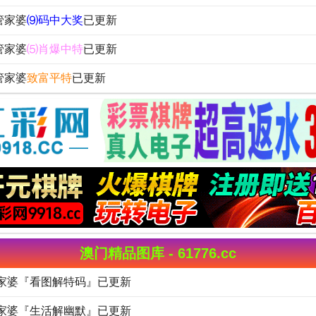
管家婆
⑼码中大奖
已更新
管家婆
⑸肖爆中特
已更新
管家婆
致富平特
已更新
澳门精品图库 - 61776.cc
管家婆『看图解特码』已更新
管家婆『生活解幽默』已更新