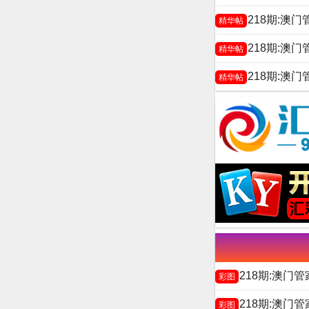
218期:澳门
精华帖
218期:澳门
精华帖
218期:澳门
精华帖
218期:澳门
彩图
218期:澳门
彩图