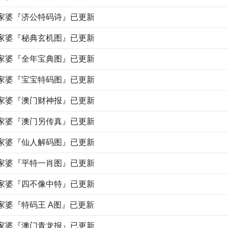
管家婆『济公特码诗』已更新
管家婆『秘典玄机图』已更新
管家婆『全年宝典图』已更新
管家婆『宝宝特码图』已更新
管家婆『澳门财神报』已更新
管家婆『澳门另传真』已更新
管家婆『仙人解码图』已更新
管家婆『平特一肖图』已更新
管家婆『四不像中特』已更新
管家婆『特码王 A图』已更新
管家婆『澳门青龙报』已更新