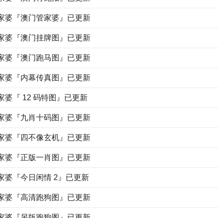
管家婆『澳门管家婆』已更新
管家婆『澳门挂牌图』已更新
管家婆『澳门跑马图』已更新
管家婆『内幕传真图』已更新
管家婆『 12 码特图』已更新
管家婆『九肖十码图』已更新
管家婆『四不像玄机』已更新
管家婆『正版一肖图』已更新
管家婆『今日闲情 2』已更新
管家婆『高清跑狗图』已更新
管家婆『另版跑狗图』已更新