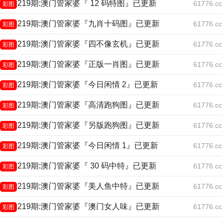
219期:澳门管家婆『 12 码特图』已更新
61776.cc
彩图
219期:澳门管家婆『九肖十码图』已更新
61776.cc
彩图
219期:澳门管家婆『四不像玄机』已更新
61776.cc
彩图
219期:澳门管家婆『正版一肖图』已更新
61776.cc
彩图
219期:澳门管家婆『今日闲情 2』已更新
61776.cc
彩图
219期:澳门管家婆『高清跑狗图』已更新
61776.cc
彩图
219期:澳门管家婆『另版跑狗图』已更新
61776.cc
彩图
219期:澳门管家婆『今日闲情 1』已更新
61776.cc
彩图
219期:澳门管家婆『 30 码中特』已更新
61776.cc
彩图
219期:澳门管家婆『美人鱼中特』已更新
61776.cc
彩图
219期:澳门管家婆『澳门女人味』已更新
61776.cc
彩图