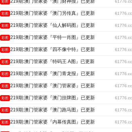
219期:澳门管家婆『澳门财神报』已更新
61776.cc
彩图
219期:澳门管家婆『澳门另传真』已更新
61776.cc
彩图
219期:澳门管家婆『仙人解码图』已更新
61776.cc
彩图
219期:澳门管家婆『平特一肖图』已更新
61776.cc
彩图
219期:澳门管家婆『四不像中特』已更新
61776.cc
彩图
219期:澳门管家婆『特码王 A图』已更新
61776.cc
彩图
219期:澳门管家婆『澳门青龙报』已更新
61776.cc
彩图
219期:澳门管家婆『澳门管家婆』已更新
61776.cc
彩图
219期:澳门管家婆『澳门挂牌图』已更新
61776.cc
彩图
219期:澳门管家婆『澳门跑马图』已更新
61776.cc
彩图
219期:澳门管家婆『内幕传真图』已更新
61776.cc
彩图