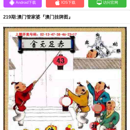
Android下载
IOS下载
访问官网
219期:澳门管家婆『澳门挂牌图』