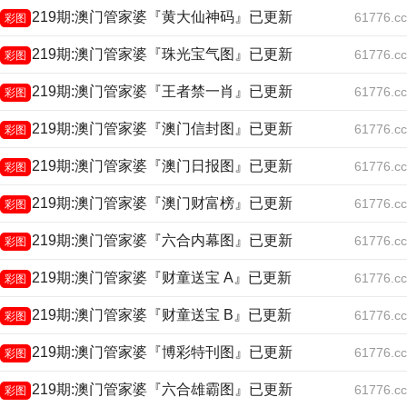
219期:澳门管家婆『黄大仙神码』已更新
61776.cc
彩图
219期:澳门管家婆『珠光宝气图』已更新
61776.cc
彩图
219期:澳门管家婆『王者禁一肖』已更新
61776.cc
彩图
219期:澳门管家婆『澳门信封图』已更新
61776.cc
彩图
219期:澳门管家婆『澳门日报图』已更新
61776.cc
彩图
219期:澳门管家婆『澳门财富榜』已更新
61776.cc
彩图
219期:澳门管家婆『六合内幕图』已更新
61776.cc
彩图
219期:澳门管家婆『财童送宝 A』已更新
61776.cc
彩图
219期:澳门管家婆『财童送宝 B』已更新
61776.cc
彩图
219期:澳门管家婆『博彩特刊图』已更新
61776.cc
彩图
219期:澳门管家婆『六合雄霸图』已更新
61776.cc
彩图