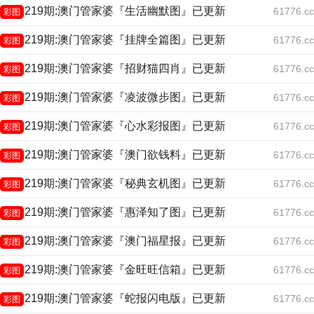
219期:澳门管家婆『生活幽默图』已更新
61776.cc
彩图
219期:澳门管家婆『挂牌全篇图』已更新
61776.cc
彩图
219期:澳门管家婆『招财猫四肖』已更新
61776.cc
彩图
219期:澳门管家婆『凌波微步图』已更新
61776.cc
彩图
219期:澳门管家婆『心水彩报图』已更新
61776.cc
彩图
219期:澳门管家婆『澳门欲钱料』已更新
61776.cc
彩图
219期:澳门管家婆『秘典玄机图』已更新
61776.cc
彩图
219期:澳门管家婆『惠泽知了图』已更新
61776.cc
彩图
219期:澳门管家婆『澳门福星报』已更新
61776.cc
彩图
219期:澳门管家婆『金旺旺信箱』已更新
61776.cc
彩图
219期:澳门管家婆『蛇报闪电版』已更新
61776.cc
彩图