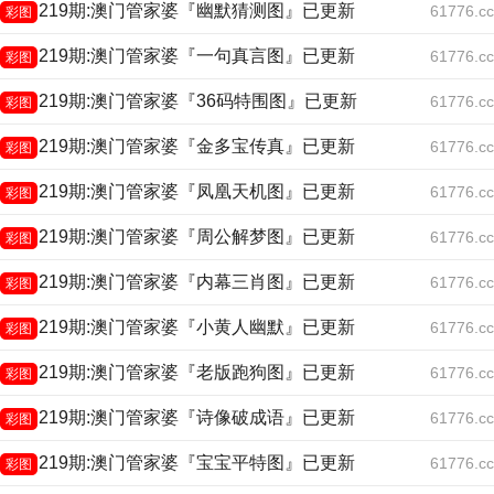
219期:澳门管家婆『幽默猜测图』已更新
61776.cc
彩图
219期:澳门管家婆『一句真言图』已更新
61776.cc
彩图
219期:澳门管家婆『36码特围图』已更新
61776.cc
彩图
219期:澳门管家婆『金多宝传真』已更新
61776.cc
彩图
219期:澳门管家婆『凤凰天机图』已更新
61776.cc
彩图
219期:澳门管家婆『周公解梦图』已更新
61776.cc
彩图
219期:澳门管家婆『内幕三肖图』已更新
61776.cc
彩图
219期:澳门管家婆『小黄人幽默』已更新
61776.cc
彩图
219期:澳门管家婆『老版跑狗图』已更新
61776.cc
彩图
219期:澳门管家婆『诗像破成语』已更新
61776.cc
彩图
219期:澳门管家婆『宝宝平特图』已更新
61776.cc
彩图