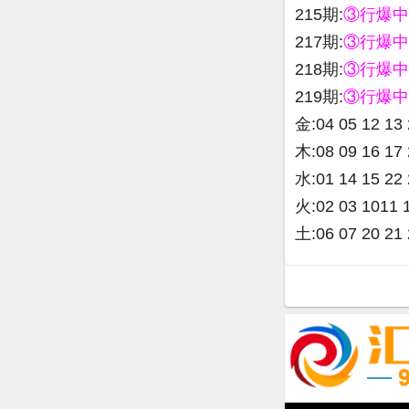
215期:
③行爆中
217期:
③行爆中
218期:
③行爆中
219期:
③行爆中
金:04 05 12 13 
木:08 09 16 17 
水:01 14 15 22 
火:02 03 1011 1
土:06 07 20 21 