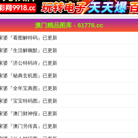
澳门精品图库 - 61776.cc
管家婆『看图解特码』已更新
管家婆『生活解幽默』已更新
管家婆『济公特码诗』已更新
管家婆『秘典玄机图』已更新
管家婆『全年宝典图』已更新
管家婆『宝宝特码图』已更新
管家婆『澳门财神报』已更新
管家婆『澳门另传真』已更新