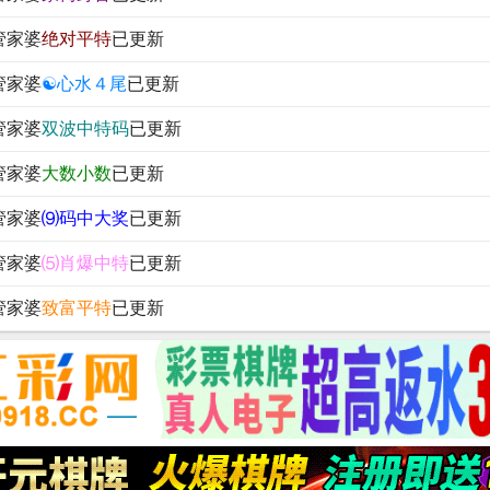
管家婆
绝对平特
已更新
管家婆
☯心水４尾
已更新
管家婆
双波中特码
已更新
管家婆
大数小数
已更新
管家婆
⑼码中大奖
已更新
管家婆
⑸肖爆中特
已更新
管家婆
致富平特
已更新