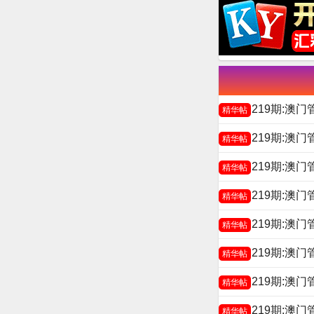
219期:澳门
精华帖
219期:澳门
精华帖
219期:澳门
精华帖
219期:澳门
精华帖
219期:澳门
精华帖
219期:澳门
精华帖
219期:澳门
精华帖
219期:澳门
精华帖