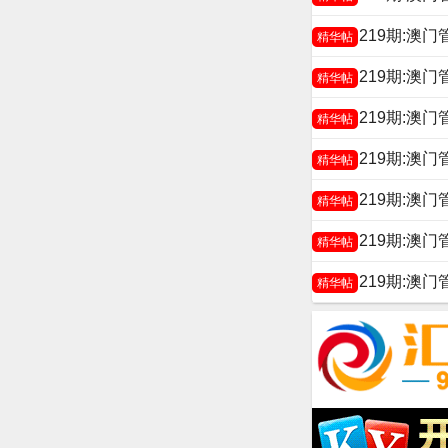
219期:澳门
精华帖
219期:澳门
精华帖
219期:澳门
精华帖
219期:澳门
精华帖
219期:澳门
精华帖
219期:澳门
精华帖
219期:澳门
精华帖