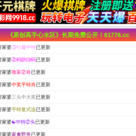
《原创高手心水区》长期免费公开！61776.cc
管家婆
③行爆中特
已更新
管家婆
②码防⑶码
已更新
管家婆
致富②肖
已更新
管家婆
中奖平特肖
已更新
管家婆
三头中大奖
已更新
管家婆
平特复式连
已更新
管家婆
☯中特②头
已更新
管家婆
家禽野兽
已更新