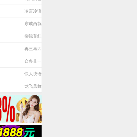
冷言冷语
东成西就
柳绿花红
再三再四
众多非一
快人快语
龙飞凤舞