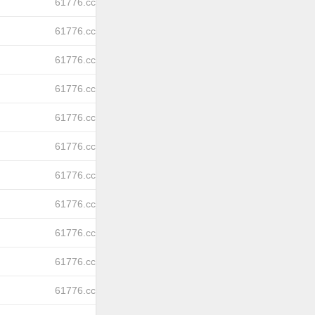
61776.cc
61776.cc
61776.cc
61776.cc
61776.cc
61776.cc
61776.cc
61776.cc
61776.cc
61776.cc
61776.cc