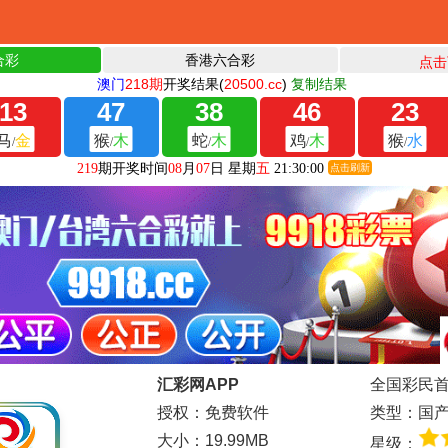
汇彩网APP
全国彩民
授权：免费软件
类型：国
大小：19.99MB
星级：